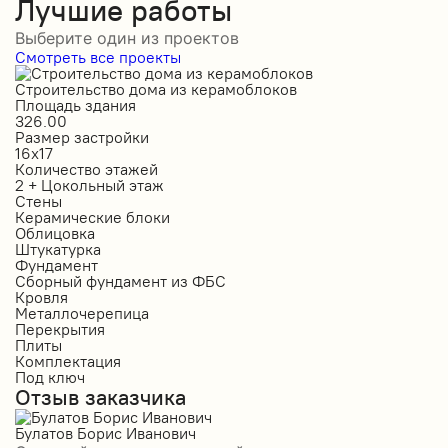
Лучшие работы
Выберите один из проектов
Смотреть все проекты
Строительство дома из керамоблоков
С
Площадь здания
П
326.00
2
Размер застройки
Р
16х17
1
Количество этажей
К
2 + Цокольный этаж
2
Стены
С
Керамические блоки
К
Облицовка
О
Штукатурка
О
Фундамент
Ф
Сборный фундамент из ФБС
С
Кровля
К
Металлочерепица
М
Перекрытия
П
Плиты
П
Комплектация
К
Под ключ
П
Отзыв заказчика
О
Булатов Борис Иванович
Р