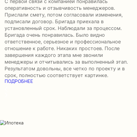
С первой связи с компанией понравилась
П
оперативность и отзывчивость менеджеров.
б
Прислали смету, потом согласовали изменения,
а
подписали договор. Бригада приехала в
–
установленный срок. Наблюдали за процессом.
н
Бригада очень понравилась. Было видно
с
П
ответственное, серьезное и профессиональное
отношение к работе. Никаких простоев. После
завершения каждого этапа мне звонили
менеджеры и отчитывались за выполненный этап.
Результатом довольны, все четко по проекту и в
срок, полностью соответствует картинке.
ПОДРОБНЕЕ