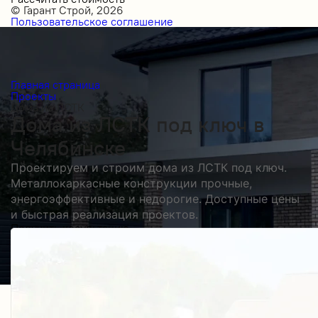
© Гарант Строй, 2026
Пользовательское соглашение
Главная страница
Проекты
Дома из ЛСТК
Дома из ЛСТК под ключ в
Челябинске
Проектируем и строим дома из ЛСТК под ключ.
Металлокаркасные конструкции прочные,
энергоэффективные и недорогие. Доступные цены
и быстрая реализация проектов.
Получить косультацию