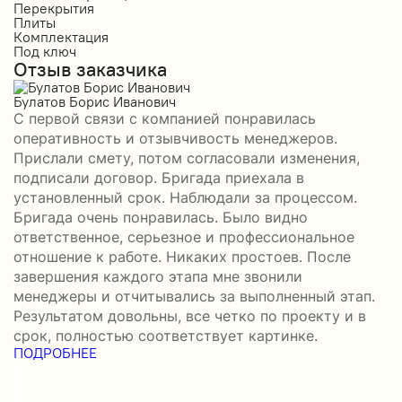
Перекрытия
П
Плиты
П
Комплектация
К
Под ключ
П
Отзыв заказчика
О
Булатов Борис Иванович
Р
С первой связи с компанией понравилась
П
оперативность и отзывчивость менеджеров.
б
Прислали смету, потом согласовали изменения,
а
подписали договор. Бригада приехала в
–
установленный срок. Наблюдали за процессом.
П
Бригада очень понравилась. Было видно
в
П
ответственное, серьезное и профессиональное
отношение к работе. Никаких простоев. После
завершения каждого этапа мне звонили
менеджеры и отчитывались за выполненный этап.
Результатом довольны, все четко по проекту и в
срок, полностью соответствует картинке.
ПОДРОБНЕЕ