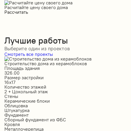
Расчитайте цену своего дома
Рассчитать
Лучшие работы
Выберите один из проектов
Смотреть все проекты
Строительство дома из керамоблоков
С
Площадь здания
П
326.00
2
Размер застройки
Р
16х17
1
Количество этажей
К
2 + Цокольный этаж
2
Стены
С
Керамические блоки
К
Облицовка
О
Штукатурка
О
Фундамент
Ф
Сборный фундамент из ФБС
С
Кровля
К
Металлочерепица
М