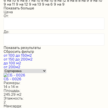
6 на 10
6 на 8
7 на 10
8 на 10
8 на 12
8 на 8
8 на 9
9 на 10
9 на 11
9 на 12
9 на 13
9 на 6
9 на 9
Показать больше
Цена
От:
До:
Показать результаты
Сбросить фильтр
от 100 до 150м2
от 150 до 200м2
до 100 м2
от 200м2
СБ - 0026
Размеры:
14 х 14 м
Площадь:
245.29 м2
Этажность:
2
Мансарда: