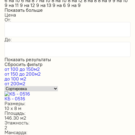
6 на 10
6 на 8
7 на 10
8 на 10
8 на 12
8 на 8
8 на 9
9 на 10
9 на 11
9 на 12
9 на 13
9 на 6
9 на 9
Показать больше
Цена
От:
До:
Показать результаты
Сбросить фильтр
от 100 до 150м2
от 150 до 200м2
до 100 м2
от 200м2
КБ - 0516
Размеры:
10 х 8 м
Площадь:
146.30 м2
Этажность:
2
Мансарда: