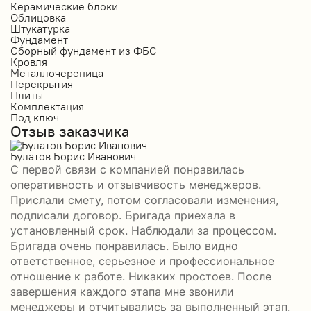
Керамические блоки
К
Облицовка
О
Штукатурка
О
Фундамент
Ф
Сборный фундамент из ФБС
С
Кровля
К
Металлочерепица
М
Перекрытия
П
Плиты
П
Комплектация
К
Под ключ
П
Отзыв заказчика
О
Булатов Борис Иванович
Р
С первой связи с компанией понравилась
П
оперативность и отзывчивость менеджеров.
б
Прислали смету, потом согласовали изменения,
а
подписали договор. Бригада приехала в
–
установленный срок. Наблюдали за процессом.
н
Бригада очень понравилась. Было видно
с
П
ответственное, серьезное и профессиональное
отношение к работе. Никаких простоев. После
завершения каждого этапа мне звонили
менеджеры и отчитывались за выполненный этап.