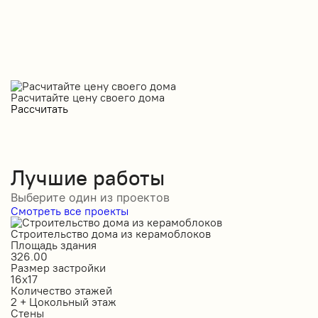
Расчитайте цену своего дома
Рассчитать
Лучшие работы
Выберите один из проектов
Смотреть все проекты
Строительство дома из керамоблоков
С
Площадь здания
П
326.00
2
Размер застройки
Р
16х17
1
Количество этажей
К
2 + Цокольный этаж
2
Стены
С