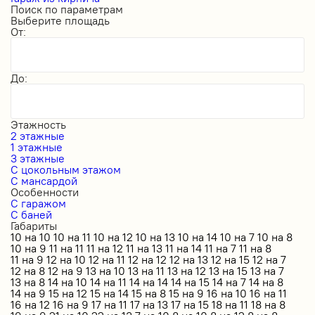
Поиск по параметрам
Выберите площадь
От:
До:
Этажность
2 этажные
1 этажные
3 этажные
С цокольным этажом
С мансардой
Особенности
С гаражом
С баней
Габариты
10 на 10
10 на 11
10 на 12
10 на 13
10 на 14
10 на 7
10 на 8
10 на 9
11 на 11
11 на 12
11 на 13
11 на 14
11 на 7
11 на 8
11 на 9
12 на 10
12 на 11
12 на 12
12 на 13
12 на 15
12 на 7
12 на 8
12 на 9
13 на 10
13 на 11
13 на 12
13 на 15
13 на 7
13 на 8
14 на 10
14 на 11
14 на 14
14 на 15
14 на 7
14 на 8
14 на 9
15 на 12
15 на 14
15 на 8
15 на 9
16 на 10
16 на 11
16 на 12
16 на 9
17 на 11
17 на 13
17 на 15
18 на 11
18 на 8