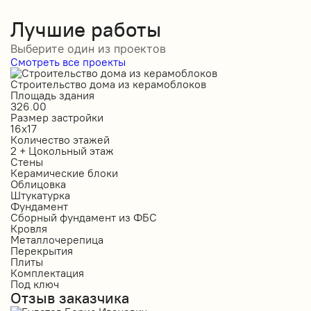
Лучшие работы
Выберите один из проектов
Смотреть все проекты
Строительство дома из керамоблоков
С
Площадь здания
П
326.00
2
Размер застройки
Р
16х17
1
Количество этажей
К
2 + Цокольный этаж
2
Стены
С
Керамические блоки
К
Облицовка
О
Штукатурка
О
Фундамент
Ф
Сборный фундамент из ФБС
С
Кровля
К
Металлочерепица
М
Перекрытия
П
Плиты
П
Комплектация
К
Под ключ
П
Отзыв заказчика
О